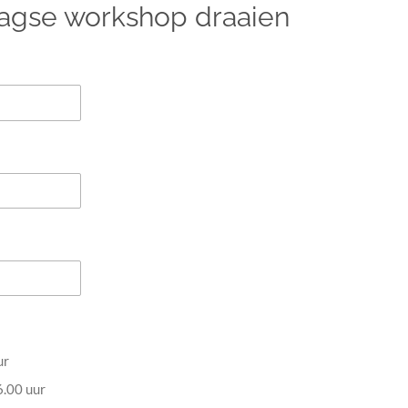
daagse workshop draaien
ur
6.00 uur