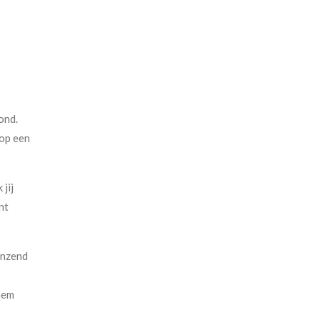
ond.
 op een
jij
nt
anzend
 hem